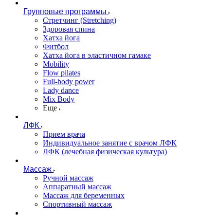
Групповые программы
Стретчинг (Stretching)
Здоровая спина
Хатха йога
Фитбол
Хатха йога в эластичном гамаке
Mobility
Flow pilates
Full-body power
Lady dance
Mix Body
Еще
ЛФК
Прием врача
Индивидуальное занятие с врачом ЛФК
ЛФК (лечебная физическая культура)
Массаж
Ручной массаж
Аппаратный массаж
Массаж для беременных
Спортивный массаж