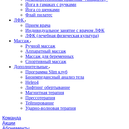
Йога в гамаках с ручками
Йога со щенками
Флай пилатес
ЛФК
Прием врача
Индивидуальное занятие с врачом ЛФК
ЛФК (лечебная физическая культура)
Массаж
Ручной массаж
Аппаратный массаж
Массаж для беременных
Спортивный массаж
Дополнительные
Программа Slim клуб
Биоимпедансный анализ тела
Heleo4
Лифтинг обертывание
Магнитная терапия
Прессотерапия
Тейпирование
Ударно-волновая терапия
Команда
Акции
Абонементы