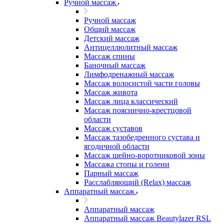
Ручной массаж
Ручной массаж
Общий массаж
Детский массаж
Антицеллюлитный массаж
Массаж спины
Баночный массаж
Лимфодренажный массаж
Массаж волосистой части головы
Массаж живота
Массаж лица классический
Массаж пояснично-крестцовой
области
Массаж суставов
Массаж тазобедренного сустава и
ягодичной области
Массаж шейно-воротниковой зоны
Массажа стопы и голени
Парный массаж
Расслабляющий (Relax) массаж
Аппаратный массаж
Аппаратный массаж
Аппаратный массаж Beautylazer RSL