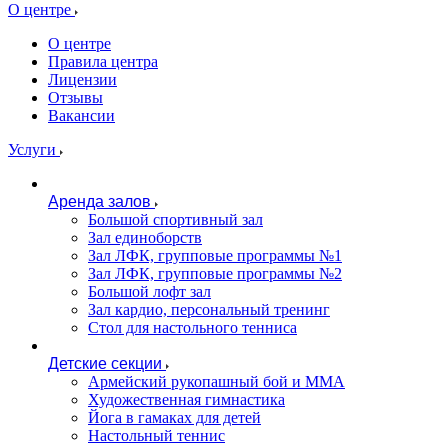
О центре
О центре
Правила центра
Лицензии
Отзывы
Вакансии
Услуги
Аренда залов
Большой спортивный зал
Зал единоборств
Зал ЛФК, групповые программы №1
Зал ЛФК, групповые программы №2
Большой лофт зал
Зал кардио, персональный тренинг
Стол для настольного тенниса
Детские секции
Армейский рукопашный бой и ММА
Художественная гимнастика
Йога в гамаках для детей
Настольный теннис