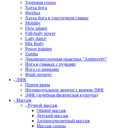
Здоровая спина
Хатха йога
Фитбол
Хатха йога в эластичном гамаке
Mobility
Flow pilates
Full-body power
Lady dance
Mix Body
Power training
Zumba
Декомпрессионная практика "Antigravity"
Йога в гамаках с ручками
Йога со щенками
Флай пилатес
ЛФК
Прием врача
Индивидуальное занятие с врачом ЛФК
ЛФК (лечебная физическая культура)
Массаж
Ручной массаж
Общий массаж
Детский массаж
Антицеллюлитный массаж
Массаж спины