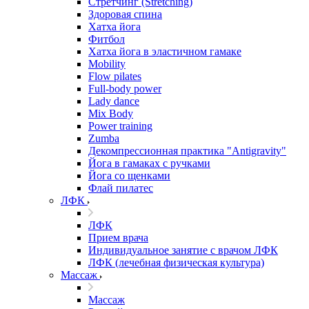
Стретчинг (Stretching)
Здоровая спина
Хатха йога
Фитбол
Хатха йога в эластичном гамаке
Mobility
Flow pilates
Full-body power
Lady dance
Mix Body
Power training
Zumba
Декомпрессионная практика "Antigravity"
Йога в гамаках с ручками
Йога со щенками
Флай пилатес
ЛФК
ЛФК
Прием врача
Индивидуальное занятие с врачом ЛФК
ЛФК (лечебная физическая культура)
Массаж
Массаж