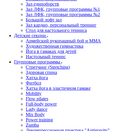
Зал единоборств
Зал ЛФК, групповые программы №1
Зал ЛФК, групповые программы №2
Большой лофт зал
Зал кардио, персональный тренинг
Стол для настольного тенниса
Детские секции
Армейский рукопашный бой и ММА
Художественная гимнастика
Йога в гамаках для детей
Настольный теннис
Групповые программы
Стретчинг (Stretching)
Здоровая спина
Хатха йога
Фитбол
Хатха йога в эластичном гамаке
Mobility
Flow pilates
Full-body power
Lady dance
Mix Body
Power training
Zumba
Декомпрессионная практика "Antigravity"