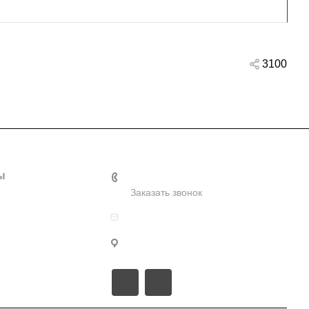
3100
ы
+7 (4852) 60-92-06
Заказать звонок
info@expert-sports.ru
г. Ярославль, ул. Зеленцовская, 9