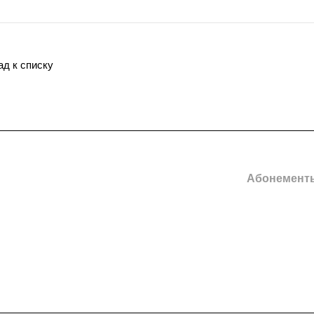
ад к списку
Детские секции
Абонемент
Акции
ый зал
Легкая атлетика
Новости
Смешанные единоборства
(ММА, АРБ)
е
Cекция футбола «Лига»
е
Художественная гимнастика